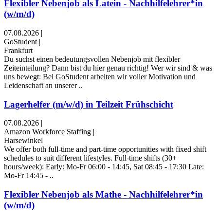
Flexibler Nebenjob als Latein - Nachhilfelehrer*in
(w/m/d)
07.08.2026
|
GoStudent
|
Frankfurt
Du suchst einen bedeutungsvollen Nebenjob mit flexibler
Zeiteinteilung? Dann bist du hier genau richtig! Wer wir sind & was
uns bewegt: Bei GoStudent arbeiten wir voller Motivation und
Leidenschaft an unserer ..
Lagerhelfer (m/w/d) in Teilzeit Frühschicht
07.08.2026
|
Amazon Workforce Staffing
|
Harsewinkel
We offer both full-time and part-time opportunities with fixed shift
schedules to suit different lifestyles. Full-time shifts (30+
hours/week): Early: Mo-Fr 06:00 - 14:45, Sat 08:45 - 17:30 Late:
Mo-Fr 14:45 - ..
Flexibler Nebenjob als Mathe - Nachhilfelehrer*in
(w/m/d)