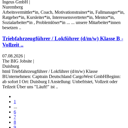
Ingeus GmbH
|
Nuremberg
Arbeitsvermittler*in, Coach, Motivationstrainer*in, Fallmanager*in,
Ratgeber*in, Kursleiter*in, Interessensvertreter*in, Mentor*in,
Sozialarbeiter*in , Problemlöser*in ... ... unsere Mitarbeiter*innen
besetzen ..
Triebfahrzeugführer / Lokführer (d/m/w) Klasse B -
Vollzeit ..
07.08.2026
|
The BIG Jobsite
|
Duisburg
html Triebfahrzeugführer / Lokführer (d/m/w) Klasse
BUnternehmen: Captrain Deutschland CargoWest GmbHBeginn:
ab sofort I Ort: Duisburg I Anstellung: Unbefristet, Vollzeit oder
Teilzeit Über uns "Läuft!" ist ..
1
...
6
7
8
9