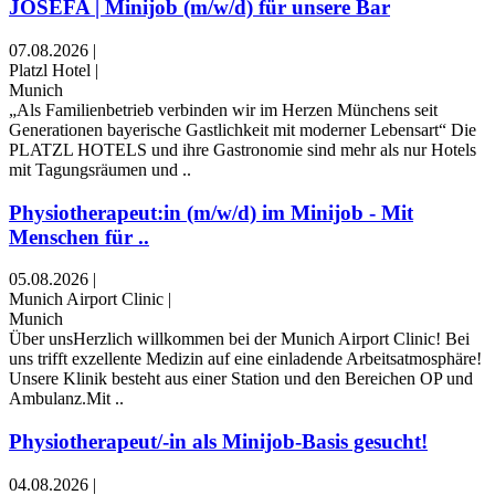
JOSEFA | Minijob (m/w/d) für unsere Bar
07.08.2026
|
Platzl Hotel
|
Munich
„Als Familienbetrieb verbinden wir im Herzen Münchens seit
Generationen bayerische Gastlichkeit mit moderner Lebensart“ Die
PLATZL HOTELS und ihre Gastronomie sind mehr als nur Hotels
mit Tagungsräumen und ..
Physiotherapeut:in (m/w/d) im Minijob - Mit
Menschen für ..
05.08.2026
|
Munich Airport Clinic
|
Munich
Über unsHerzlich willkommen bei der Munich Airport Clinic! Bei
uns trifft exzellente Medizin auf eine einladende Arbeitsatmosphäre!
Unsere Klinik besteht aus einer Station und den Bereichen OP und
Ambulanz.Mit ..
Physiotherapeut/-in als Minijob-Basis gesucht!
04.08.2026
|