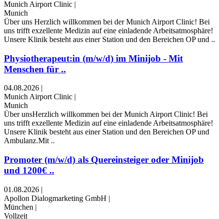
Munich Airport Clinic
|
Munich
Über uns Herzlich willkommen bei der Munich Airport Clinic! Bei
uns trifft exzellente Medizin auf eine einladende Arbeitsatmosphäre!
Unsere Klinik besteht aus einer Station und den Bereichen OP und ..
Physiotherapeut:in (m/w/d) im Minijob - Mit
Menschen für ..
04.08.2026
|
Munich Airport Clinic
|
Munich
Über unsHerzlich willkommen bei der Munich Airport Clinic! Bei
uns trifft exzellente Medizin auf eine einladende Arbeitsatmosphäre!
Unsere Klinik besteht aus einer Station und den Bereichen OP und
Ambulanz.Mit ..
Promoter (m/w/d) als Quereinsteiger oder Minijob
und 1200€ ..
01.08.2026
|
Apollon Dialogmarketing GmbH
|
München
|
Vollzeit