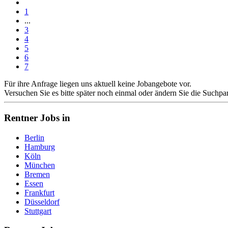
1
...
3
4
5
6
7
Für ihre Anfrage liegen uns aktuell keine Jobangebote vor.
Versuchen Sie es bitte später noch einmal oder ändern Sie die Suchpa
Rentner Jobs in
Berlin
Hamburg
Köln
München
Bremen
Essen
Frankfurt
Düsseldorf
Stuttgart