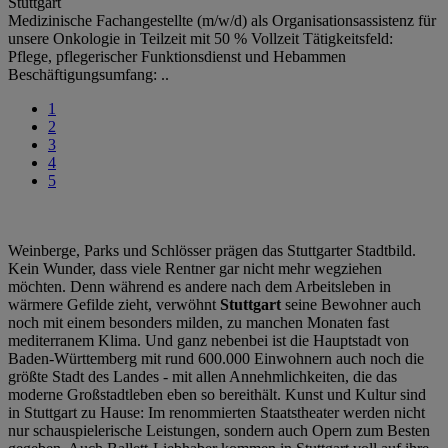
Stuttgart
Medizinische Fachangestellte (m/w/d) als Organisationsassistenz für
unsere Onkologie in Teilzeit mit 50 % Vollzeit Tätigkeitsfeld:
Pflege, pflegerischer Funktionsdienst und Hebammen
Beschäftigungsumfang: ..
1
2
3
4
5
Weinberge, Parks und Schlösser prägen das Stuttgarter Stadtbild.
Kein Wunder, dass viele Rentner gar nicht mehr wegziehen
möchten. Denn während es andere nach dem Arbeitsleben in
wärmere Gefilde zieht, verwöhnt
Stuttgart
seine Bewohner auch
noch mit einem besonders milden, zu manchen Monaten fast
mediterranem Klima. Und ganz nebenbei ist die Hauptstadt von
Baden-Württemberg mit rund 600.000 Einwohnern auch noch die
größte Stadt des Landes - mit allen Annehmlichkeiten, die das
moderne Großstadtleben eben so bereithält. Kunst und Kultur sind
in Stuttgart zu Hause: Im renommierten Staatstheater werden nicht
nur schauspielerische Leistungen, sondern auch Opern zum Besten