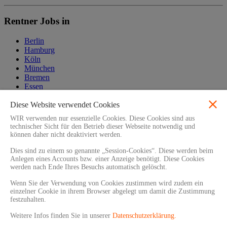
Rentner Jobs in
Berlin
Hamburg
Köln
München
Bremen
Essen
Frankfurt
Düsseldorf
Diese Website verwendet Cookies
Stuttgart
WIR verwenden nur essenzielle Cookies. Diese Cookies sind aus
technischer Sicht für den Betrieb dieser Webseite notwendig und
Rentner Job
können daher nicht deaktiviert werden.
Dies sind zu einem so genannte „Session-Cookies“. Diese werden beim
Fahrer
Anlegen eines Accounts bzw. einer Anzeige benötigt. Diese Cookies
Lagerist
werden nach Ende Ihres Besuchs automatisch gelöscht.
Nachhilfelehrer
Paketzusteller
Wenn Sie der Verwendung von Cookies zustimmen wird zudem ein
Reinigungskraft
einzelner Cookie in ihrem Browser abgelegt um damit die Zustimmung
festzuhalten.
Copyright © 2026 | www.jobs-rentner.de
Weitere Infos finden Sie in unserer
Datenschutzerklärung.
Arbeitgeber