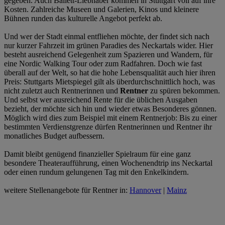
gegeben. Auch Ballett-Liebhaber kommen in Stuttgart voll auf ihre
Kosten. Zahlreiche Museen und Galerien, Kinos und kleinere
Bühnen runden das kulturelle Angebot perfekt ab.
Und wer der Stadt einmal entfliehen möchte, der findet sich nach
nur kurzer Fahrzeit im grünen Paradies des Neckartals wider. Hier
besteht ausreichend Gelegenheit zum Spazieren und Wandern, für
eine Nordic Walking Tour oder zum Radfahren. Doch wie fast
überall auf der Welt, so hat die hohe Lebensqualität auch hier ihren
Preis: Stuttgarts Mietspiegel gilt als überdurchschnittlich hoch, was
nicht zuletzt auch Rentnerinnen und
Rentner
zu spüren bekommen.
Und selbst wer ausreichend Rente für die üblichen Ausgaben
bezieht, der möchte sich hin und wieder etwas Besonderes gönnen.
Möglich wird dies zum Beispiel mit einem Rentnerjob: Bis zu einer
bestimmten Verdienstgrenze dürfen Rentnerinnen und Rentner ihr
monatliches Budget aufbessern.
Damit bleibt genügend finanzieller Spielraum für eine ganz
besondere Theateraufführung, einen Wochenendtrip ins Neckartal
oder einen rundum gelungenen Tag mit den Enkelkindern.
weitere Stellenangebote für Rentner in:
Hannover
|
Mainz