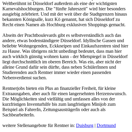
Weltberühmt ist Düsseldorf außerdem als eine der wichtigsten
Karnevalshochburgen. Die "fünfte Jahreszeit" wird hier besonders
ausgiebig zelebriert. Und mit der weit über die Stadtgrenzen hinaus
bekannten Königsalle, kurz Kö genannt, hat sich Düsseldorf zu
Recht einen Namen als Hochburg exklusiven Shoppings gemacht.
Abseits der Prachtboulevards gibt es selbstverständlich auch das
andere, etwas bodenständigere Düsseldorf. Idyllische Gassen und
beliebte Wohngegenden, Eckkneipen und Einkaufszentren sind hier
zu Hause. Was übrigens nicht unbedingt bedeutet, dass man hier
auch wirklich günstig wohnen kann - der Mietspiegel in Düsseldorf
liegt durchschnittlich im oberen Bereich. Was ein, aber nicht der
alleine Grund dafür sein dürfte, dass neben SchülerInnen und
Studierenden auch Rentner immer wieder einen passenden
Nebenverdienst suchen.
Rentnerjobs bieten ein Plus an finanzieller Freiheit, für kleine
Extraausgaben, aber auch für einen langersehnten Herzenswunsch.
Die Möglichkeiten sind vielfältig und umfassen alles von der
kurzfristigen Inventurhilfe bis zum langfristigen Minijob zum
Beispiel als FahrerIn, ZeitungsausträgerIn oder auch als
SachbearbeiterIn.
weitere Stellenangebote für Rentner in:
Duisburg
|
Dortmund