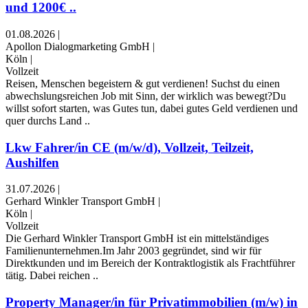
und 1200€ ..
01.08.2026
|
Apollon Dialogmarketing GmbH
|
Köln
|
Vollzeit
Reisen, Menschen begeistern & gut verdienen! Suchst du einen
abwechslungsreichen Job mit Sinn, der wirklich was bewegt?Du
willst sofort starten, was Gutes tun, dabei gutes Geld verdienen und
quer durchs Land ..
Lkw Fahrer/in CE (m/w/d), Vollzeit, Teilzeit,
Aushilfen
31.07.2026
|
Gerhard Winkler Transport GmbH
|
Köln
|
Vollzeit
Die Gerhard Winkler Transport GmbH ist ein mittelständiges
Familienunternehmen.Im Jahr 2003 gegründet, sind wir für
Direktkunden und im Bereich der Kontraktlogistik als Frachtführer
tätig. Dabei reichen ..
Property Manager/in für Privatimmobilien (m/w) in