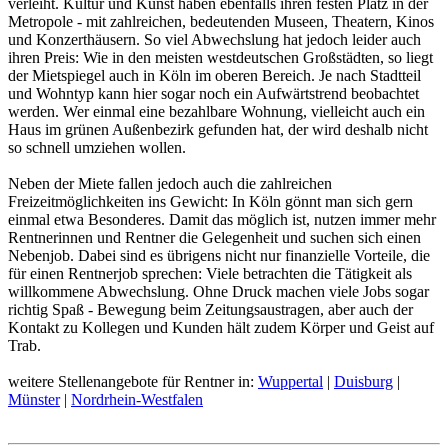
verleiht. Kultur und Kunst haben ebenfalls ihren festen Platz in der
Metropole - mit zahlreichen, bedeutenden Museen, Theatern, Kinos
und Konzerthäusern. So viel Abwechslung hat jedoch leider auch
ihren Preis: Wie in den meisten westdeutschen Großstädten, so liegt
der Mietspiegel auch in Köln im oberen Bereich. Je nach Stadtteil
und Wohntyp kann hier sogar noch ein Aufwärtstrend beobachtet
werden. Wer einmal eine bezahlbare Wohnung, vielleicht auch ein
Haus im grünen Außenbezirk gefunden hat, der wird deshalb nicht
so schnell umziehen wollen.
Neben der Miete fallen jedoch auch die zahlreichen
Freizeitmöglichkeiten ins Gewicht: In Köln gönnt man sich gern
einmal etwa Besonderes. Damit das möglich ist, nutzen immer mehr
Rentnerinnen und Rentner die Gelegenheit und suchen sich einen
Nebenjob. Dabei sind es übrigens nicht nur finanzielle Vorteile, die
für einen Rentnerjob sprechen: Viele betrachten die Tätigkeit als
willkommene Abwechslung. Ohne Druck machen viele Jobs sogar
richtig Spaß - Bewegung beim Zeitungsaustragen, aber auch der
Kontakt zu Kollegen und Kunden hält zudem Körper und Geist auf
Trab.
weitere Stellenangebote für Rentner in:
Wuppertal
|
Duisburg
|
Münster
|
Nordrhein-Westfalen