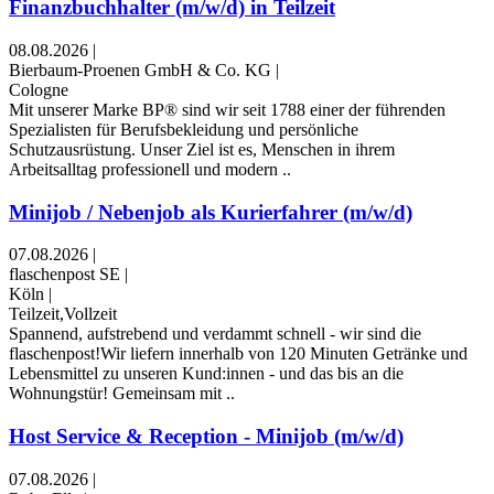
Finanzbuchhalter (m/w/d) in Teilzeit
08.08.2026
|
Bierbaum-Proenen GmbH & Co. KG
|
Cologne
Mit unserer Marke BP® sind wir seit 1788 einer der führenden
Spezialisten für Berufsbekleidung und persönliche
Schutzausrüstung. Unser Ziel ist es, Menschen in ihrem
Arbeitsalltag professionell und modern ..
Minijob / Nebenjob als Kurierfahrer (m/w/d)
07.08.2026
|
flaschenpost SE
|
Köln
|
Teilzeit,Vollzeit
Spannend, aufstrebend und verdammt schnell - wir sind die
flaschenpost!Wir liefern innerhalb von 120 Minuten Getränke und
Lebensmittel zu unseren Kund:innen - und das bis an die
Wohnungstür! Gemeinsam mit ..
Host Service & Reception - Minijob (m/w/d)
07.08.2026
|