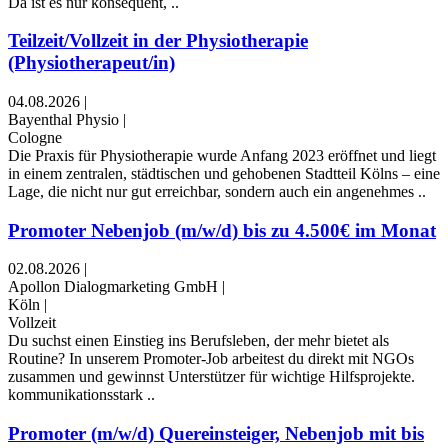
Da ist es nur konsequent, ..
Teilzeit/Vollzeit in der Physiotherapie
(Physiotherapeut/in)
04.08.2026
|
Bayenthal Physio
|
Cologne
Die Praxis für Physiotherapie wurde Anfang 2023 eröffnet und liegt
in einem zentralen, städtischen und gehobenen Stadtteil Kölns – eine
Lage, die nicht nur gut erreichbar, sondern auch ein angenehmes ..
Promoter Nebenjob (m/w/d) bis zu 4.500€ im Monat
02.08.2026
|
Apollon Dialogmarketing GmbH
|
Köln
|
Vollzeit
Du suchst einen Einstieg ins Berufsleben, der mehr bietet als
Routine? In unserem Promoter-Job arbeitest du direkt mit NGOs
zusammen und gewinnst Unterstützer für wichtige Hilfsprojekte.
kommunikationsstark ..
Promoter (m/w/d) Quereinsteiger, Nebenjob mit bis