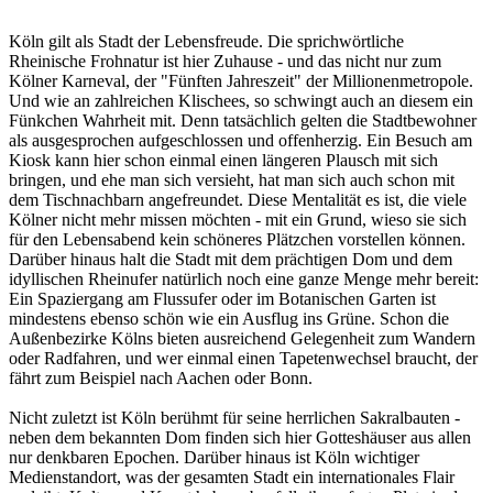
Köln gilt als Stadt der Lebensfreude. Die sprichwörtliche
Rheinische Frohnatur ist hier Zuhause - und das nicht nur zum
Kölner Karneval, der "Fünften Jahreszeit" der Millionenmetropole.
Und wie an zahlreichen Klischees, so schwingt auch an diesem ein
Fünkchen Wahrheit mit. Denn tatsächlich gelten die Stadtbewohner
als ausgesprochen aufgeschlossen und offenherzig. Ein Besuch am
Kiosk kann hier schon einmal einen längeren Plausch mit sich
bringen, und ehe man sich versieht, hat man sich auch schon mit
dem Tischnachbarn angefreundet. Diese Mentalität es ist, die viele
Kölner nicht mehr missen möchten - mit ein Grund, wieso sie sich
für den Lebensabend kein schöneres Plätzchen vorstellen können.
Darüber hinaus halt die Stadt mit dem prächtigen Dom und dem
idyllischen Rheinufer natürlich noch eine ganze Menge mehr bereit:
Ein Spaziergang am Flussufer oder im Botanischen Garten ist
mindestens ebenso schön wie ein Ausflug ins Grüne. Schon die
Außenbezirke Kölns bieten ausreichend Gelegenheit zum Wandern
oder Radfahren, und wer einmal einen Tapetenwechsel braucht, der
fährt zum Beispiel nach Aachen oder Bonn.
Nicht zuletzt ist Köln berühmt für seine herrlichen Sakralbauten -
neben dem bekannten Dom finden sich hier Gotteshäuser aus allen
nur denkbaren Epochen. Darüber hinaus ist Köln wichtiger
Medienstandort, was der gesamten Stadt ein internationales Flair